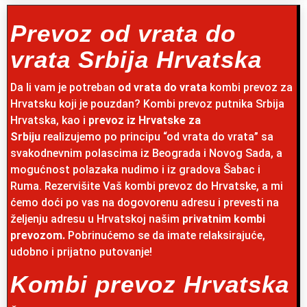
Prevoz od vrata do
vrata Srbija Hrvatska
Da li vam je potreban
od vrata do vrata
kombi prevoz za
Hrvatsku koji je pouzdan? Kombi prevoz putnika Srbija
Hrvatska, kao i
prevoz iz Hrvatske za
Srbiju
realizujemo po principu “od vrata do vrata” sa
svakodnevnim polascima iz Beograda i Novog Sada, a
mogućnost polazaka nudimo i iz gradova Šabac i
Ruma. Rezervišite Vaš kombi prevoz do Hrvatske, a mi
ćemo doći po vas na dogovorenu adresu i prevesti na
željenju adresu u Hrvatskoj našim
privatnim kombi
prevozom.
Pobrinućemo se da imate relaksirajuće,
udobno i prijatno putovanje!
Kombi prevoz Hrvatska