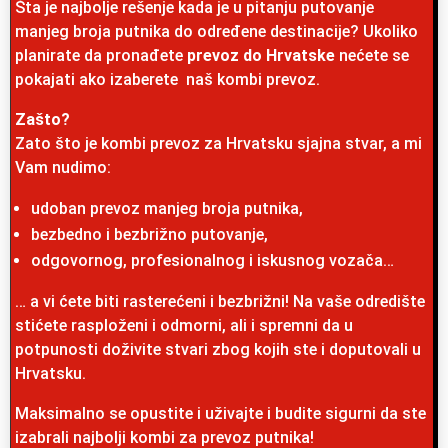
Šta je najbolje rešenje kada je u pitanju putovanje
manjeg broja putnika do određene destinacije? Ukoliko
planirate da pronađete
prevoz do Hrvatske
nećete se
pokajati ako izaberete naš kombi prevoz.
Zašto?
Zato što je kombi prevoz za Hrvatsku sjajna stvar, a mi
Vam nudimo:
udoban prevoz manjeg broja putnika,
bezbedno i bezbrižno putovanje,
odgovornog, profesionalnog i iskusnog vozača…
… a vi ćete biti rasterećeni i bezbrižni! Na vaše odredište
stićete rasploženi i odmorni, ali i spremni da u
potpunosti doživite stvari zbog kojih ste i doputovali u
Hrvatsku.
Maksimalno se opustite i uživajte i budite sigurni da ste
izabrali najbolji kombi za prevoz putnika!